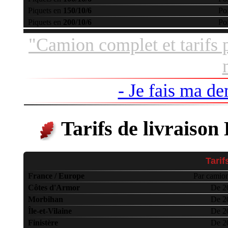
Piquets en
150/10/6
Po
Piquets en
200/10/6
Po
"Camion complet et tarifs 
- Je fais ma de
Tarifs de livraison
Tarif
France / Europe
Par camion
Côtes d'Armor
De 20
Morbihan
De 20
Île-et-Vilaine
De 20
Finistère
De 20