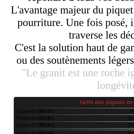
L'avantage majeur du piquet g
pourriture. Une fois posé, i
traverse les dé
C'est la solution haut de g
ou des soutènements légers 
"Le granit est une roche i
longévit
Tarifs des piquets en 
Piquets en
100/10/3
P
Piquets en
150/10/3
Po
Piquets en
200/10/3
Po
Piquets en
100/10/6
Po