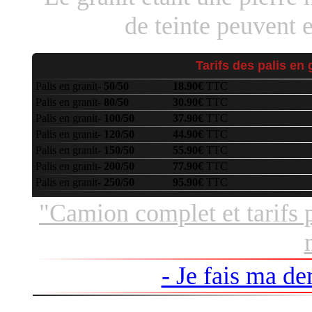
de teinte peuvent e
Tarifs des palis en 
Palis en granit-
50/50
18.90€
TTC
Palis en granit-
80/50
30.90€
TTC
Palis en granit-
100/50
37.90€
TTC
Palis en granit-
120/50
44.90€
TTC
Palis en granit-
150/50
55.90€
TTC
Palis en granit-
200/50
77.90€
TTC
Palis en granit-
250/50
95.90€
TTC
"Camion complet et tarifs 
- Je fais ma de